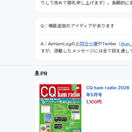
りして改めて御礼申し上げます）。長期的に
Q：機能追加のアイディアがあります
A：AirHamLogの
お問合せ欄
やTwitter（
@air
すが、頂戴したメッセージには全て目を通し
PR
CQ ham radio 2026
年5月号
1,100円