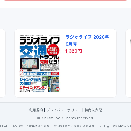
ラジオライフ 2026年
6月号
1,320円
利用規約
|
プライバシーポリシー
|
特商法表記
© AirHamLog All rights reserved.
Turbo HAMLOG」とは無関係ですが、JG1MOU 氏のご厚意により名称「HamLog」の利用許可