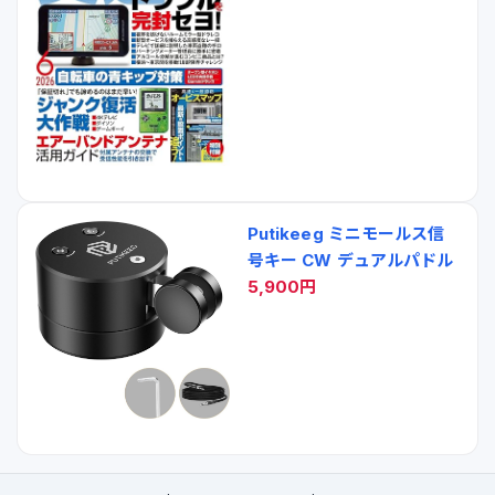
Putikeeg ミニモールス信
号キー CW デュアルパドル
5,900円