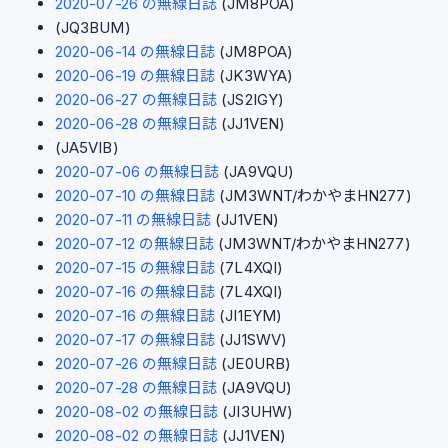
2020-07-26 の無線日誌
(JM8POA)
(JQ3BUM)
2020-06-14 の無線日誌
(JM8POA)
2020-06-19 の無線日誌
(JK3WYA)
2020-06-27 の無線日誌
(JS2IGY)
2020-06-28 の無線日誌
(JJ1VEN)
(JA5VIB)
2020-07-06 の無線日誌
(JA9VQU)
2020-07-10 の無線日誌
(JM3WNT/わかやまHN277)
2020-07-11 の無線日誌
(JJ1VEN)
2020-07-12 の無線日誌
(JM3WNT/わかやまHN277)
2020-07-15 の無線日誌
(7L4XQI)
2020-07-16 の無線日誌
(7L4XQI)
2020-07-16 の無線日誌
(JI1EYM)
2020-07-17 の無線日誌
(JJ1SWV)
2020-07-26 の無線日誌
(JE0URB)
2020-07-28 の無線日誌
(JA9VQU)
2020-08-02 の無線日誌
(JI3UHW)
2020-08-02 の無線日誌
(JJ1VEN)