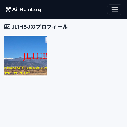
AirHamLog
JL1HBJのプロフィール